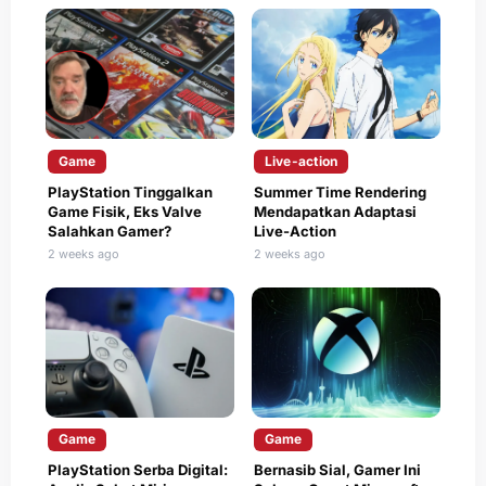
Game
Live-action
PlayStation Tinggalkan
Summer Time Rendering
Game Fisik, Eks Valve
Mendapatkan Adaptasi
Salahkan Gamer?
Live-Action
2 weeks ago
2 weeks ago
Game
Game
PlayStation Serba Digital:
Bernasib Sial, Gamer Ini