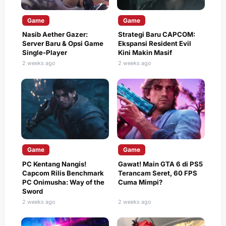
Game
Game
Nasib Aether Gazer:
Strategi Baru CAPCOM:
Server Baru & Opsi Game
Ekspansi Resident Evil
Single-Player
Kini Makin Masif
2 weeks ago
2 weeks ago
Game
Game
PC Kentang Nangis!
Gawat! Main GTA 6 di PS5
Capcom Rilis Benchmark
Terancam Seret, 60 FPS
PC Onimusha: Way of the
Cuma Mimpi?
Sword
2 weeks ago
2 weeks ago