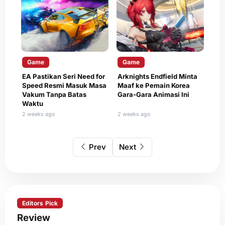
Game
Game
EA Pastikan Seri Need for
Arknights Endfield Minta
Speed Resmi Masuk Masa
Maaf ke Pemain Korea
Vakum Tanpa Batas
Gara-Gara Animasi Ini
Waktu
2 weeks ago
2 weeks ago
Prev
Next
Editors Pick
Review