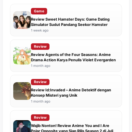
Game
Review Sweet Hamster Days: Game Dating
Simulator Sudut Pandang Seekor Hamster
1 week ago
Review
Review Agents of the Four Seasons: Anime
Drama Action Karya Penulis Violet Evergarden
1 month ago
Review
Review Id:Invaded – Anime Detektif dengan
Konsep Misteri yang Unik
1 month ago
Review
Wajib Nonton! Review Anime You and I Are
Polar Opposite yang Siap Rilis Season 2 di Juli