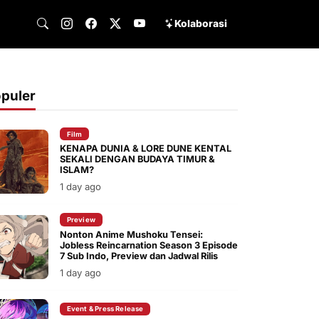
Kolaborasi
puler
Film
KENAPA DUNIA & LORE DUNE KENTAL
SEKALI DENGAN BUDAYA TIMUR &
ISLAM?
1 day ago
Preview
Nonton Anime Mushoku Tensei:
Jobless Reincarnation Season 3 Episode
7 Sub Indo, Preview dan Jadwal Rilis
1 day ago
Event & Press Release