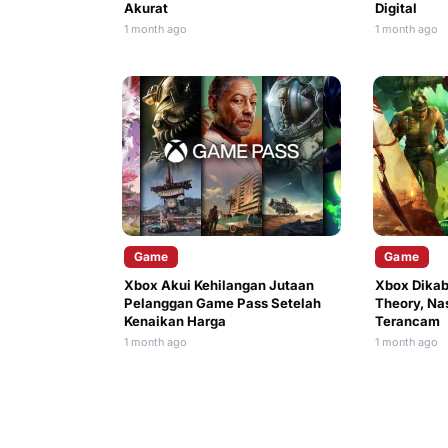
Akurat
Digital
1 month ago
1 month ago
Game
Game
Xbox Akui Kehilangan Jutaan
Xbox Dikab
Pelanggan Game Pass Setelah
Theory, Na
Kenaikan Harga
Terancam
1 month ago
1 month ago