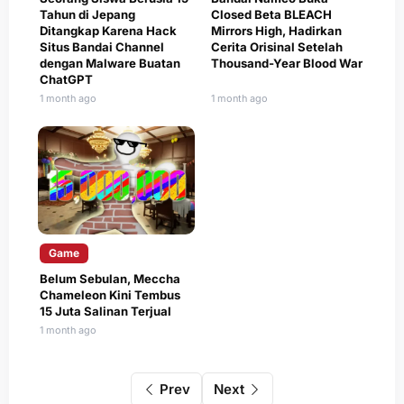
Tahun di Jepang
Closed Beta BLEACH
Ditangkap Karena Hack
Mirrors High, Hadirkan
Situs Bandai Channel
Cerita Orisinal Setelah
dengan Malware Buatan
Thousand-Year Blood War
ChatGPT
1 month ago
1 month ago
Game
Belum Sebulan, Meccha
Chameleon Kini Tembus
15 Juta Salinan Terjual
1 month ago
Prev
Next