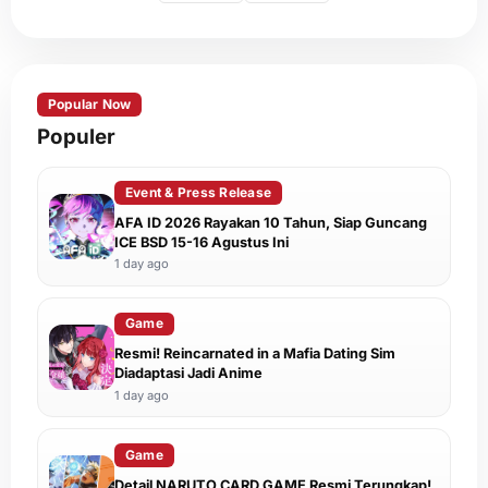
Popular Now
Populer
Event & Press Release
AFA ID 2026 Rayakan 10 Tahun, Siap Guncang
ICE BSD 15-16 Agustus Ini
1 day ago
Game
Resmi! Reincarnated in a Mafia Dating Sim
Diadaptasi Jadi Anime
1 day ago
Game
Detail NARUTO CARD GAME Resmi Terungkap!