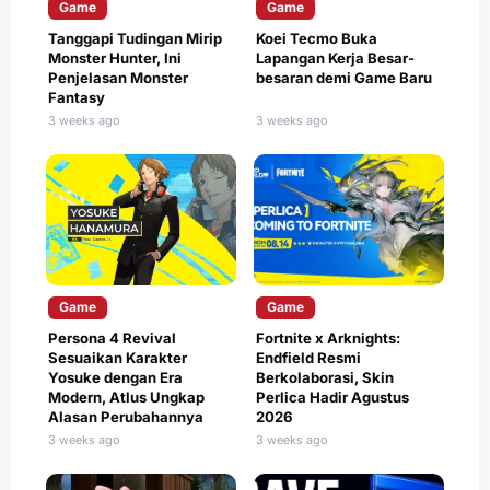
Game
Game
Tanggapi Tudingan Mirip
Koei Tecmo Buka
Monster Hunter, Ini
Lapangan Kerja Besar-
Penjelasan Monster
besaran demi Game Baru
Fantasy
3 weeks ago
3 weeks ago
Game
Game
Persona 4 Revival
Fortnite x Arknights:
Sesuaikan Karakter
Endfield Resmi
Yosuke dengan Era
Berkolaborasi, Skin
Modern, Atlus Ungkap
Perlica Hadir Agustus
Alasan Perubahannya
2026
3 weeks ago
3 weeks ago