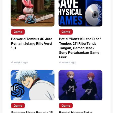
Game
Game
Palworld Tembus 40 Juta
Petisi "Don't Kill the Disc"
Pemain Jelang Rilis Versi
Tembus 211 Ribu Tanda
1.0
Tangan, Gamer Desak
Sony Pertahankan Game
Fisik
4 weeks ago
4 weeks ago
Game
Game
Seorang Siswa Berusia 15
Bandai Namco Buka