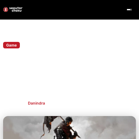
Home
Game
Game
Game Kingdom Come Baru Diumumkan,
Target Rilis Tahun 2027
Warhorse Studios mengonfirmasi game Kingdom Come baru
tengah dikembangkan. RPG open-world ini ditargetkan rilis
paling cepat pada tahun fiskal 2027.
Publish By
Danindra
May 27, 2026
👁 167