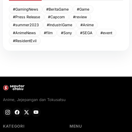
#GamingNews
#BeritaGame
#Game
#Press Release
#Capcom
#review
#summer2023
#IndustriGame
#Anime
#AnimeNews
#film
#Sony
#SEGA
#event
#ResidentEvil
Anime, Jejepangan dan Tokusatsu
KATEGORI
MENU