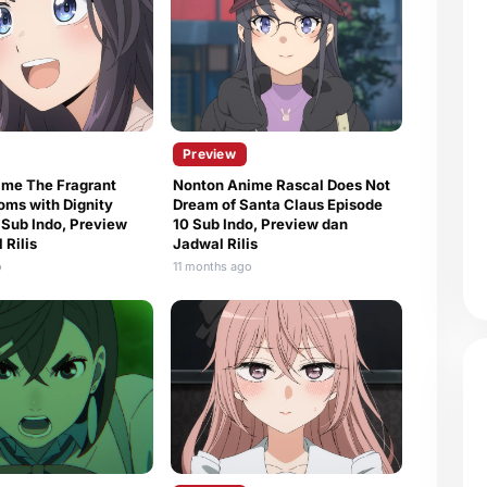
Preview
ime The Fragrant
Nonton Anime Rascal Does Not
oms with Dignity
Dream of Santa Claus Episode
 Sub Indo, Preview
10 Sub Indo, Preview dan
 Rilis
Jadwal Rilis
o
11 months ago