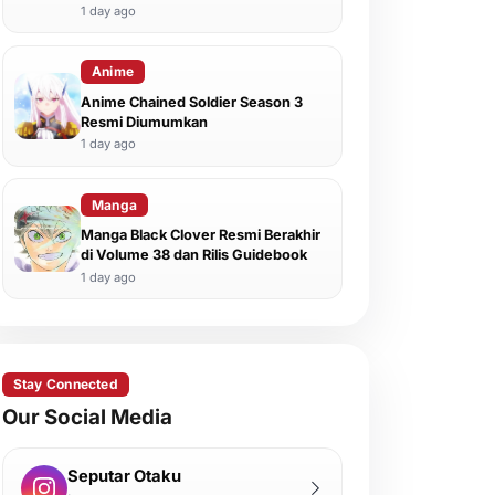
1 day ago
Anime
Anime Chained Soldier Season 3
Resmi Diumumkan
1 day ago
Manga
Manga Black Clover Resmi Berakhir
di Volume 38 dan Rilis Guidebook
1 day ago
Stay Connected
Our Social Media
Seputar Otaku