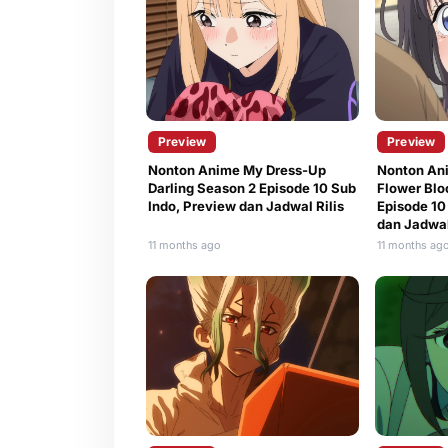
Preview
Preview
Nonton Anime My Dress-Up
Nonton An
Darling Season 2 Episode 10 Sub
Flower Blo
Indo, Preview dan Jadwal Rilis
Episode 10
dan Jadwal
11 months ago
11 months ag