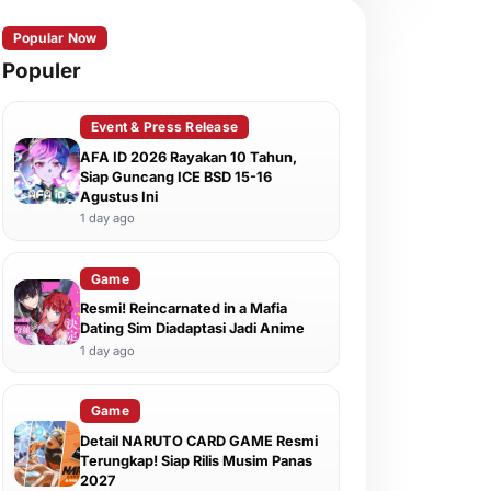
Popular Now
Populer
Event & Press Release
AFA ID 2026 Rayakan 10 Tahun,
Siap Guncang ICE BSD 15-16
Agustus Ini
1 day ago
Game
Resmi! Reincarnated in a Mafia
Dating Sim Diadaptasi Jadi Anime
1 day ago
Game
Detail NARUTO CARD GAME Resmi
Terungkap! Siap Rilis Musim Panas
2027