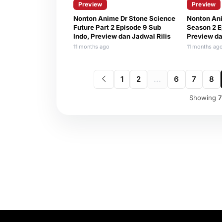
Preview
Preview
Nonton Anime Dr Stone Science
Nonton An
Future Part 2 Episode 9 Sub
Season 2 E
Indo, Preview dan Jadwal Rilis
Preview da
11 months ago
11 months ag
1
2
...
6
7
8
Showing
7