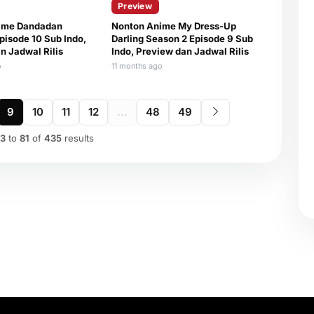
Preview
ime Dandadan
Nonton Anime My Dress-Up
pisode 10 Sub Indo,
Darling Season 2 Episode 9 Sub
n Jadwal Rilis
Indo, Preview dan Jadwal Rilis
o
11 months ago
9
10
11
12
...
48
49
3
to
81
of
435
results