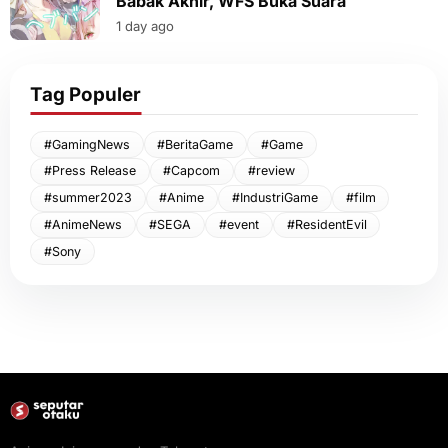
Babak Akhir, WFS Buka Suara
1 day ago
Tag Populer
#GamingNews
#BeritaGame
#Game
#Press Release
#Capcom
#review
#summer2023
#Anime
#IndustriGame
#film
#AnimeNews
#SEGA
#event
#ResidentEvil
#Sony