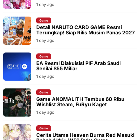
1 day ago
Game
Detail NARUTO CARD GAME Resmi
Terungkap! Siap Rilis Musim Panas 2027
1 day ago
Game
EA Resmi Diakuisisi PIF Arab Saudi
Senilai $55 Miliar
1 day ago
Game
Game ANOMALITH Tembus 60 Ribu
Wishlist Steam, FuRyu Kaget
1 day ago
Game
Cerita Utama Heaven Burns Red Masuki