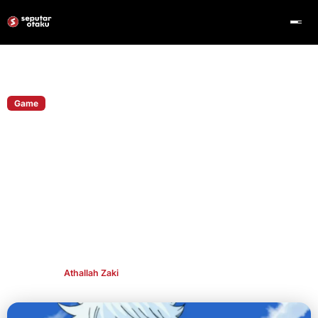
Home
Game
Game
Seorang Siswa Berusia 15 Tahun di
Jepang Ditangkap Karena Hack Situs
Bandai Channel dengan Malware Buatan
ChatGPT
Kasus ini menjadi perhatian karena pelaku diduga
memanfaatkan ChatGPT untuk membantu membuat malware
yang digunakan dalam aksinya.
Publish By
Athallah Zaki
Jul 7, 2026
👁 128