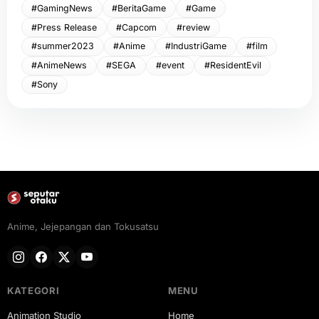
#GamingNews
#BeritaGame
#Game
#Press Release
#Capcom
#review
#summer2023
#Anime
#IndustriGame
#film
#AnimeNews
#SEGA
#event
#ResidentEvil
#Sony
Anime, Jejepangan dan Tokusatsu
KATEGORI
MENU
Animation Studio
Home