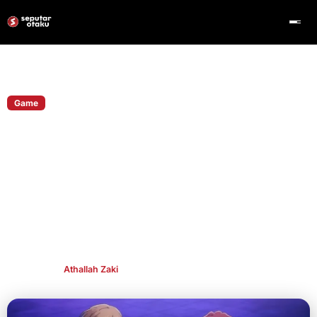
Home
Game
Game
Bandai Namco Buka Closed Beta BLEACH
Mirrors High, Hadirkan Cerita Orisinal
Setelah Thousand-Year Blood War
Game ini akan membawa pemain ke sebuah cerita baru yang
mengambil latar setelah berakhirnya arc Thousand-Year Blood
War, dengan kisah orisinal yang belum pernah ditampilkan
dalam manga maupun anime.
Publish By
Athallah Zaki
Jul 7, 2026
👁 104