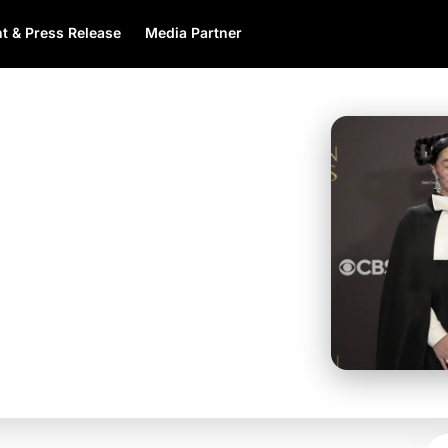
t & Press Release
Media Partner
orong Golden Globe
imasi dan Lagu
obe 2026 sebagai
wat lagu “Golden”.