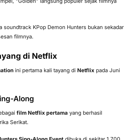
empel, "Golden" langsung populer sejak filmnya
 soundtrack KPop Demon Hunters bukan sekadar
sesan filmnya.
yang di Netflix
ation
ini pertama kali tayang di
Netflix
pada Juni
Sing-Along
ebagai
film Netflix pertama
yang berhasil
ika Serikat.
unters Sing-Along Event
dibuka di sekitar 1.700