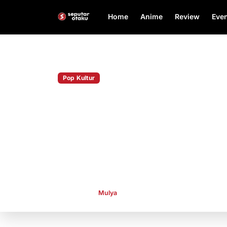
Home
Anime
Review
Even
Home
Pop Kultur
Pop Kultur
KPop Demon Hunters B
2026, Menang Film An
Terbaik
KPop Demon Hunters sukses menang Golden Gl
Film Animasi Terbaik dan Lagu Original Terbaik le
Publish By
Mulya
Jan 12, 2026
👁 546