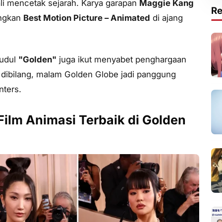
i mencetak sejarah. Karya garapan
Maggie Kang
R
ngkan
Best Motion Picture – Animated
di ajang
judul
"Golden"
juga ikut menyabet penghargaan
a dibilang, malam Golden Globe jadi panggung
ters.
ilm Animasi Terbaik di Golden