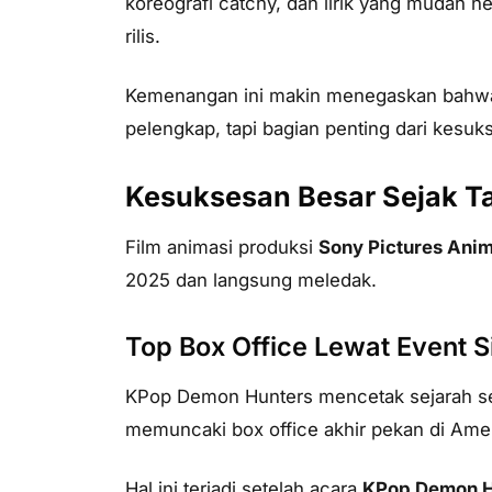
koreografi catchy, dan lirik yang mudah n
rilis.
Kemenangan ini makin menegaskan bahwa
pelengkap, tapi bagian penting dari kesuk
Kesuksesan Besar Sejak Ta
Film animasi produksi
Sony Pictures Anim
2025 dan langsung meledak.
Top Box Office Lewat Event 
KPop Demon Hunters mencetak sejarah s
memuncaki box office akhir pekan di Amer
Hal ini terjadi setelah acara
KPop Demon H