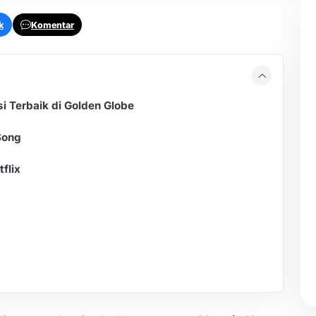
k
Komentar
 Terbaik di Golden Globe
Song
flix