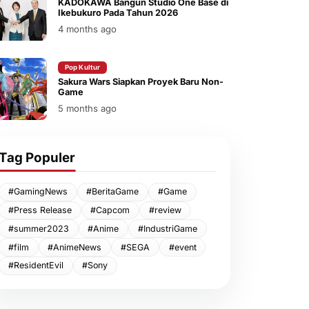
KADOKAWA Bangun Studio One Base di
Ikebukuro Pada Tahun 2026
4 months ago
Pop Kultur
Sakura Wars Siapkan Proyek Baru Non-
Game
5 months ago
Tag Populer
#GamingNews
#BeritaGame
#Game
#Press Release
#Capcom
#review
#summer2023
#Anime
#IndustriGame
#film
#AnimeNews
#SEGA
#event
#ResidentEvil
#Sony