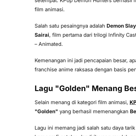
setempat. KPop Demon Hunters berhasil m
film animasi.
Salah satu pesaingnya adalah
Demon Slaye
Sairai
, film pertama dari trilogi Infinity 
– Animated
.
Kemenangan ini jadi pencapaian besar, a
franchise anime raksasa dengan basis pen
Lagu "Golden" Menang Bes
Selain menang di kategori film animasi,
KP
"Golden"
yang berhasil memenangkan
Be
Lagu ini memang jadi salah satu daya tar