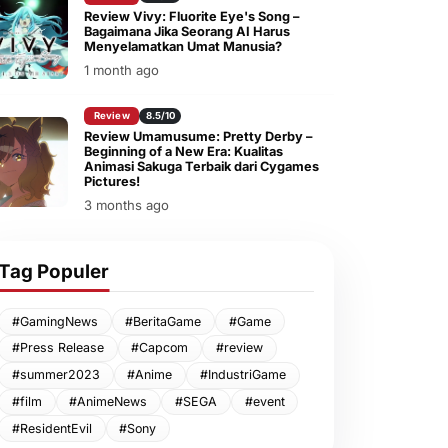
Review Vivy: Fluorite Eye's Song –
Bagaimana Jika Seorang AI Harus
Menyelamatkan Umat Manusia?
1 month ago
Review
8.5/10
Review Umamusume: Pretty Derby –
Beginning of a New Era: Kualitas
Animasi Sakuga Terbaik dari Cygames
Pictures!
3 months ago
Tag Populer
#GamingNews
#BeritaGame
#Game
#Press Release
#Capcom
#review
#summer2023
#Anime
#IndustriGame
#film
#AnimeNews
#SEGA
#event
#ResidentEvil
#Sony