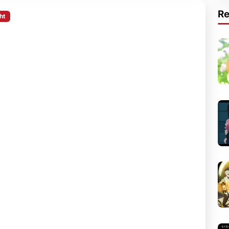
R
ht
erhasil memadukan misteri pembunuhan,
 fiksi ilmiah dalam satu cerita yang unik.
alnya membingungkan, anime ini mampu
banyak momen yang membuat terus penasaran
e terakhir.
Kekurangan
at
Episode-episode awal cukup
membingungkan.
Banyak karakter diperkenalkan dalam
waktu singkat sehingga sulit diingat.