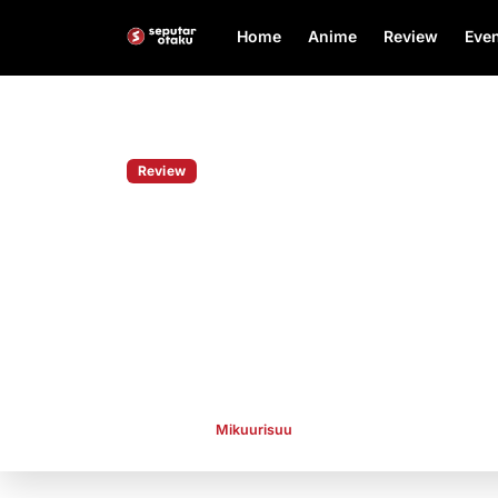
Home
Anime
Review
Even
Home
Review
Review
Review Id:Invaded – A
Konsep Misteri yang U
Bagaimana jadinya jika investigasi ala Psycho-P
dengan konsep dunia bawah sadar seperti Incept
adalah Id:Invaded , anime misteri yang menawar
dan penuh teka-teki. Simak review lengkapnya ber
Publish By
Mikuurisuu
Jun 27, 2026
👁 151