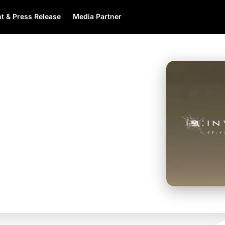
t & Press Release
Media Partner
nime Detektif dengan
nik
ass dipadukan
ion? Hasilnya
kan konsep unik
ikut ini.