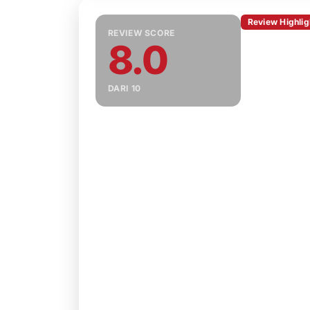
Review Highlig
REVIEW SCORE
8.0
Id:Invaded b
psikologi, dan
Meskipun aw
DARI 10
memberikan 
hingga episod
Score 8.0/10
2 Kelebihan
2 Kekurangan
Kelebihan
Konsep investigasi melalui Id Well sang
orisinal.
Banyak misteri dan plot twist yang
menarik.