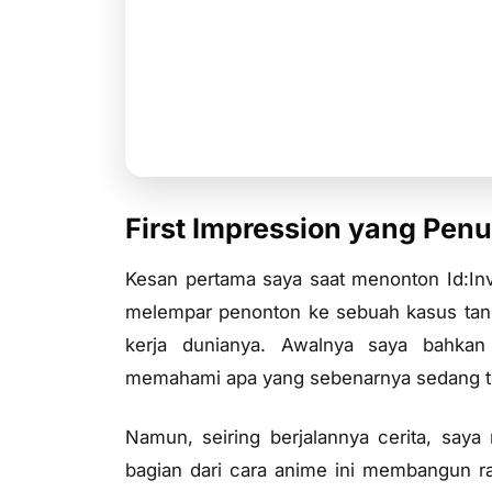
Kesimpulan
Id:Invaded mungkin bukan anime yang mudah
tariknya. Anime ini mengajak penonton me
akhirnya semua jawaban terungkap di akhir 
First Impression yang Pen
Kesan pertama saya saat menonton
Id:I
melempar penonton ke sebuah kasus tan
kerja dunianya. Awalnya saya bahkan
memahami apa yang sebenarnya sedang te
Namun, seiring berjalannya cerita, sa
bagian dari cara anime ini membangun ras