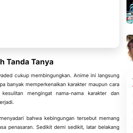
 dipahami sejak awal, tetapi justru itulah daya
nyusun sendiri kepingan-kepingan misteri hingga
cerita.
uh Tanda Tanya
nvaded
cukup membingungkan. Anime ini langsung
pa banyak memperkenalkan karakter maupun cara
 kesulitan mengingat nama-nama karakter dan
rjadi.
ya menyadari bahwa kebingungan tersebut memang
a penasaran. Sedikit demi sedikit, latar belakang