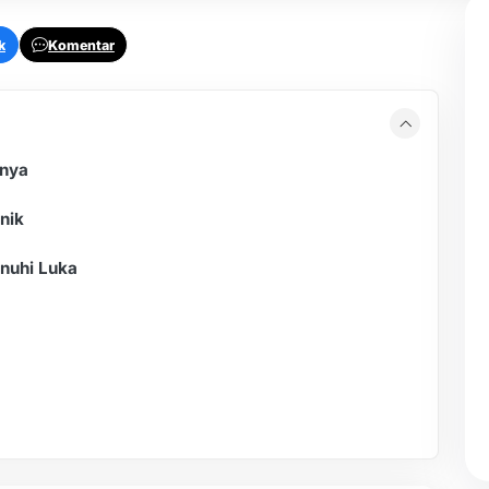
k
Komentar
anya
nik
enuhi Luka