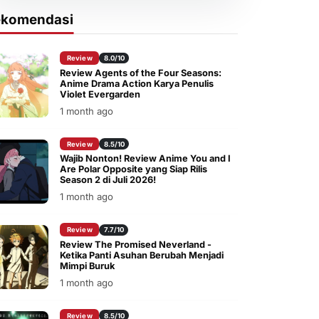
ekomendasi
Review
8.0/10
Review Agents of the Four Seasons:
Anime Drama Action Karya Penulis
Violet Evergarden
1 month ago
Review
8.5/10
Wajib Nonton! Review Anime You and I
Are Polar Opposite yang Siap Rilis
Season 2 di Juli 2026!
1 month ago
Review
7.7/10
Review The Promised Neverland -
Ketika Panti Asuhan Berubah Menjadi
Mimpi Buruk
1 month ago
Review
8.5/10