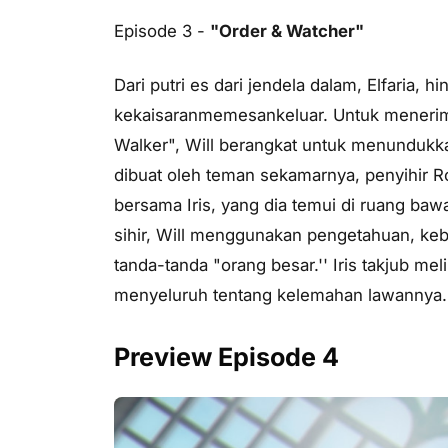
Episode 3 -
"Order & Watcher"
Dari putri es dari jendela dalam, Elfaria, h
kekaisaranmemesankeluar. Untuk menerim
Walker", Will berangkat untuk menundukka
dibuat oleh teman sekamarnya, penyihir Ro
bersama Iris, yang dia temui di ruang ba
sihir, Will menggunakan pengetahuan, ke
tanda-tanda "orang besar.'' Iris takjub me
menyeluruh tentang kelemahan lawannya.
Preview Episode 4