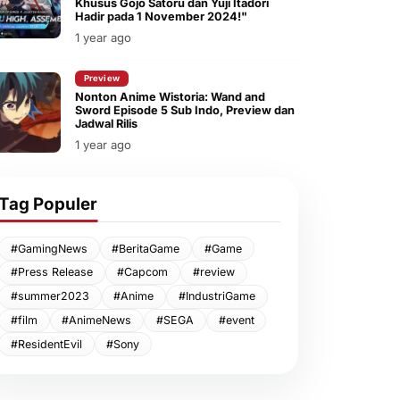
Khusus Gojo Satoru dan Yuji Itadori
Hadir pada 1 November 2024!"
1 year ago
Preview
Nonton Anime Wistoria: Wand and
Sword Episode 5 Sub Indo, Preview dan
Jadwal Rilis
1 year ago
Tag Populer
#GamingNews
#BeritaGame
#Game
#Press Release
#Capcom
#review
#summer2023
#Anime
#IndustriGame
#film
#AnimeNews
#SEGA
#event
#ResidentEvil
#Sony