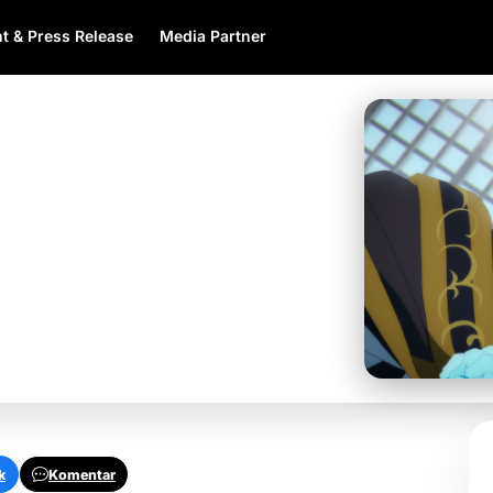
t & Press Release
Media Partner
a: Wand and Sword
review dan Jadwal
k
Komentar