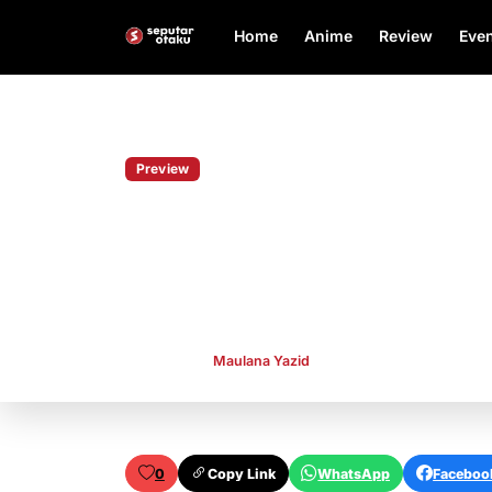
Home
Anime
Review
Even
Home
Preview
Preview
Nonton Anime Wistori
Episode 4 Sub Indo, P
Rilis
Publish By
Maulana Yazid
Aug 1, 2024
👁 947
0
Copy Link
WhatsApp
Faceboo