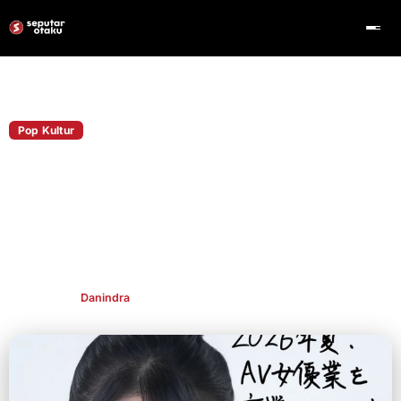
Home
Pop Kultur
Pop Kultur
Natsume Hibiki Umumkan Pensiun pada
Musim Panas 2026
Natsume Hibiki mengumumkan rencana pensiun pada musim
panas 2026 dengan pesan reflektif, menandai akhir perjalanan
kariernya.
Publish By
Danindra
Jan 30, 2026
👁 395