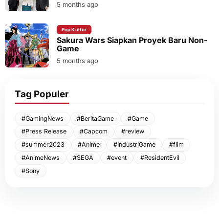
5 months ago
Pop Kultur
Sakura Wars Siapkan Proyek Baru Non-
Game
5 months ago
Tag Populer
#GamingNews
#BeritaGame
#Game
#Press Release
#Capcom
#review
#summer2023
#Anime
#IndustriGame
#film
#AnimeNews
#SEGA
#event
#ResidentEvil
#Sony