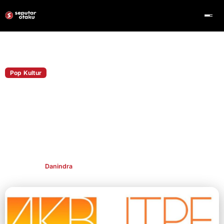
Home
Pop Kultur
Pop Kultur
AKB48 Team TP Resmi Kembali Gunakan
Nama TPE48
AKB48 Team TP resmi berganti nama menjadi TPE48.
Transformasi ini menandai penguatan identitas lokal grup idol
Taiwan.
Publish By
Danindra
Jan 30, 2026
👁 417