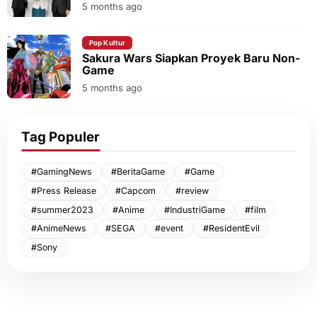
5 months ago
Pop Kultur
Sakura Wars Siapkan Proyek Baru Non-
Game
5 months ago
Tag Populer
#GamingNews
#BeritaGame
#Game
#Press Release
#Capcom
#review
#summer2023
#Anime
#IndustriGame
#film
#AnimeNews
#SEGA
#event
#ResidentEvil
#Sony