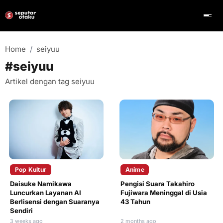
Home
seiyuu
#seiyuu
Artikel dengan tag seiyuu
Pop Kultur
Anime
Daisuke Namikawa
Pengisi Suara Takahiro
Luncurkan Layanan AI
Fujiwara Meninggal di Usia
Berlisensi dengan Suaranya
43 Tahun
Sendiri
3 weeks ago
2 months ago