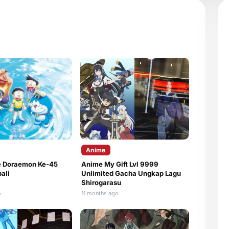
Anime
e Doraemon Ke-45
Anime My Gift Lvl 9999
ali
Unlimited Gacha Ungkap Lagu
Shirogarasu
o
11 months ago