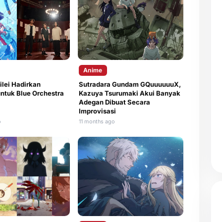
Anime
ilei Hadirkan
Sutradara Gundam GQuuuuuuX,
ntuk Blue Orchestra
Kazuya Tsurumaki Akui Banyak
Adegan Dibuat Secara
Improvisasi
o
11 months ago