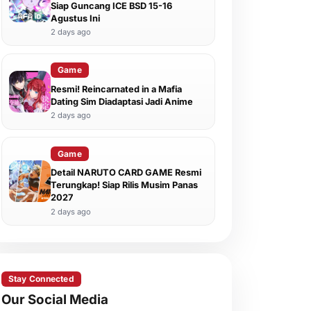
Siap Guncang ICE BSD 15-16
Agustus Ini
2 days ago
Game
Resmi! Reincarnated in a Mafia
Dating Sim Diadaptasi Jadi Anime
2 days ago
Game
Detail NARUTO CARD GAME Resmi
Terungkap! Siap Rilis Musim Panas
2027
2 days ago
Stay Connected
Our Social Media