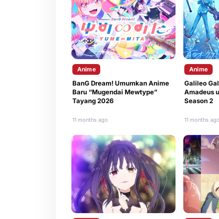
Anime
Anime
BanG Dream! Umumkan Anime
Galileo Gal
Baru “Mugendai Mewtype”
Amadeus u
Tayang 2026
Season 2
11 months ago
11 months ag