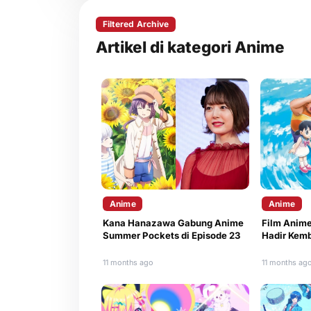
Filtered Archive
Artikel di kategori Anime
Anime
Anime
Kana Hanazawa Gabung Anime
Film Anim
Summer Pockets di Episode 23
Hadir Kemb
11 months ago
11 months ag