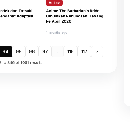
Anime
endek dari Tatsuki
Anime The Barbarian's Bride
Mendapat Adaptasi
Umumkan Penundaan, Tayang
ke April 2026
o
11 months ago
94
95
96
97
...
116
117
8
to
846
of
1051
results