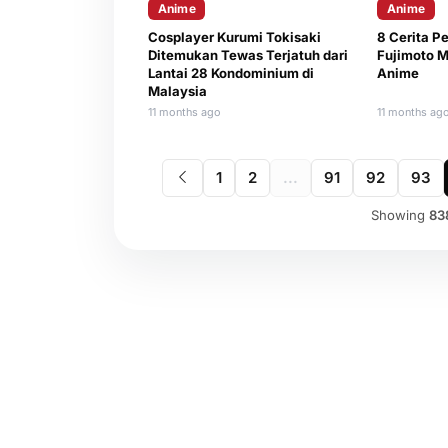
Anime
Anime
Cosplayer Kurumi Tokisaki
8 Cerita P
Ditemukan Tewas Terjatuh dari
Fujimoto 
Lantai 28 Kondominium di
Anime
Malaysia
11 months ago
11 months ag
1
2
...
91
92
93
Showing
83