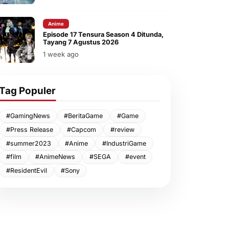
Anime
Episode 17 Tensura Season 4 Ditunda,
Tayang 7 Agustus 2026
1 week ago
Tag Populer
#GamingNews
#BeritaGame
#Game
#Press Release
#Capcom
#review
#summer2023
#Anime
#IndustriGame
#film
#AnimeNews
#SEGA
#event
#ResidentEvil
#Sony