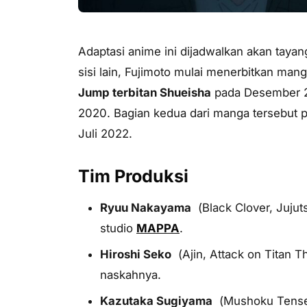
Adaptasi anime ini dijadwalkan akan taya
sisi lain, Fujimoto mulai menerbitkan man
Jump terbitan Shueisha
pada Desember 2
2020. Bagian kedua dari manga tersebut p
Juli 2022.
Tim Produksi
Ryuu Nakayama
(
Black Clover, Jujut
studio
MAPPA
.
Hiroshi Seko
(
Ajin, Attack on Titan 
naskahnya.
Kazutaka Sugiyama
(
Mushoku Tensei