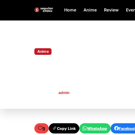
Home
Anime
Review
Even
Home
Anime
Anime
MAPPA Udah Booking 
Chainsaw Man Sejak 3
Publish By
admin
Sep 10, 2022
0
Copy Link
WhatsApp
Faceboo