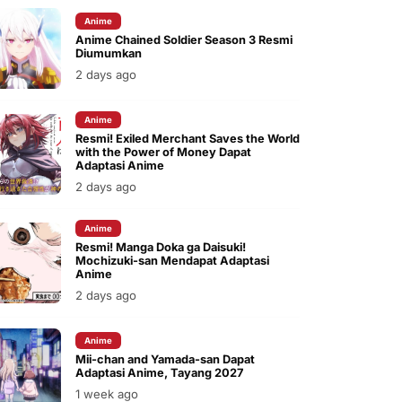
Anime
Anime Chained Soldier Season 3 Resmi
Diumumkan
2 days ago
Anime
Resmi! Exiled Merchant Saves the World
with the Power of Money Dapat
Adaptasi Anime
2 days ago
Anime
Resmi! Manga Doka ga Daisuki!
Mochizuki-san Mendapat Adaptasi
Anime
2 days ago
Anime
Mii-chan and Yamada-san Dapat
Adaptasi Anime, Tayang 2027
1 week ago