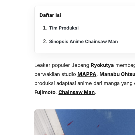
Daftar Isi
Tim Produksi
Sinopsis Anime Chainsaw Man
Leaker populer Jepang
Ryokutya
membagik
perwakilan studio
MAPPA
,
Manabu Ohts
produksi adaptasi anime dari manga yang di
Fujimoto
,
Chainsaw Man
.