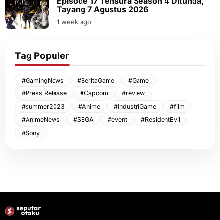
Episode 17 Tensura Season 4 Ditunda,
Tayang 7 Agustus 2026
1 week ago
Tag Populer
#GamingNews
#BeritaGame
#Game
#Press Release
#Capcom
#review
#summer2023
#Anime
#IndustriGame
#film
#AnimeNews
#SEGA
#event
#ResidentEvil
#Sony