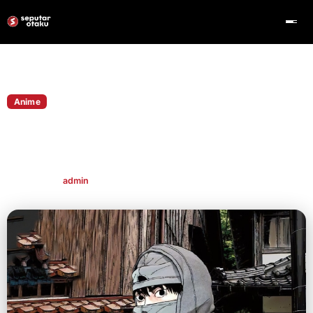
Home
Anime
Anime
Anime Under Ninja Resmi Dijadwalkan
Tayang Pada Tahun Depan
Publish By
admin
Aug 5, 2022