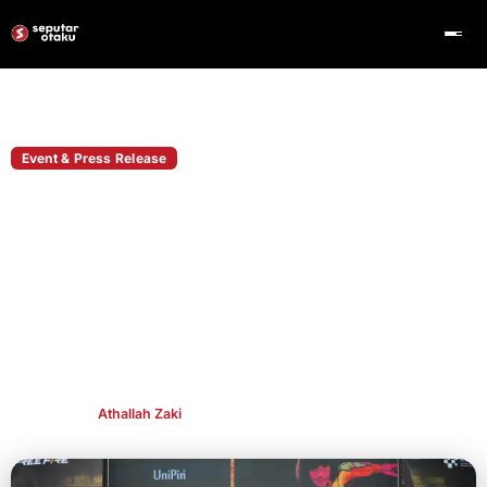
Home
Event & Press Release
Event & Press Release
UniPin Hadirkan Jalur Bagi Tim
Komunitas Menuju Panggung Profesional
di UniPin Series Road to FFNS 2026 Fall
Melalui UniPin Series Road to FFNS 2026 Fall, para pemain
komunitas berkesempatan merasakan atmosfer kompetisi
profesional sekaligus membuka peluang menuju jenjang
kompetitif yang lebih tinggi.
Publish By
Athallah Zaki
Jun 9, 2026
👁 250