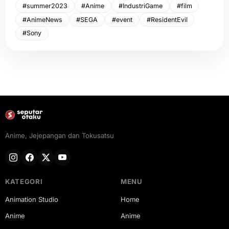
#summer2023
#Anime
#IndustriGame
#film
#AnimeNews
#SEGA
#event
#ResidentEvil
#Sony
Anime, Jejepangan dan Tokusatsu
KATEGORI
MENU
Animation Studio
Home
Anime
Anime