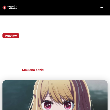
Home
Preview
Preview
Nonton Anime Oshi no Ko Season 3
Episode 9 Sub Indo, Preview dan Jadwal
Rilis
Publish By
Maulana Yazid
Mar 9, 2026
👁 436