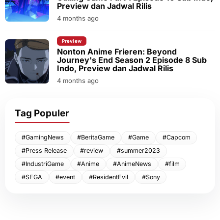
Preview dan Jadwal Rilis
4 months ago
Preview
Nonton Anime Frieren: Beyond
Journey's End Season 2 Episode 8 Sub
Indo, Preview dan Jadwal Rilis
4 months ago
Tag Populer
#GamingNews
#BeritaGame
#Game
#Capcom
#Press Release
#review
#summer2023
#IndustriGame
#Anime
#AnimeNews
#film
#SEGA
#event
#ResidentEvil
#Sony