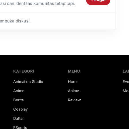
i dan identitas komunitas tetap rapi.
embuka diskusi.
KATEGORI
MENU
LA
Animation Studio
Home
Eve
Anime
Anime
Med
Berita
Review
Cosplay
Daftar
ESports