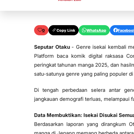
0
Copy Link
WhatsApp
Faceboo
Seputar Otaku
- Genre isekai kembali m
Platform baca komik digital raksasa C
peringkat tahunan manga 2025, dan hasiln
satu-satunya genre yang paling populer di
Di tengah perbedaan selera antar gend
jangkauan demografi terluas, melampaui fa
Data Membuktikan: Isekai Disukai Semu
Berdasarkan laporan yang dirangkum Ot
manga di Jepang memang berbeda antara 