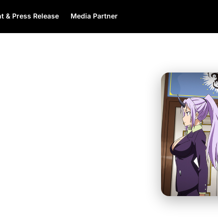
t & Press Release
Media Partner
ndingi di Jepang:
ng Populer 2025
i industri manga
mic C’moA milik NTT
nga 2025, dan
 menjadi satu-