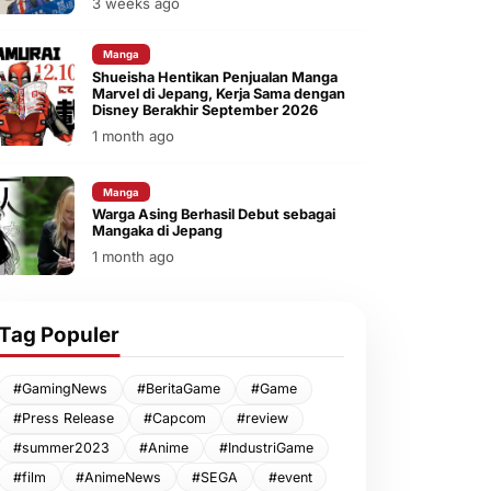
3 weeks ago
Manga
Shueisha Hentikan Penjualan Manga
Marvel di Jepang, Kerja Sama dengan
Disney Berakhir September 2026
1 month ago
Manga
Warga Asing Berhasil Debut sebagai
Mangaka di Jepang
1 month ago
Tag Populer
#GamingNews
#BeritaGame
#Game
#Press Release
#Capcom
#review
#summer2023
#Anime
#IndustriGame
#film
#AnimeNews
#SEGA
#event