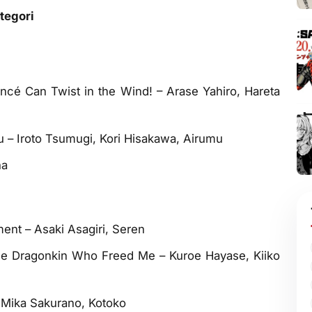
tegori
cé Can Twist in the Wind! – Arase Yahiro, Hareta
ou – Iroto Tsumugi, Kori Hisakawa, Airumu
ha
ent – Asaki Asagiri, Seren
he Dragonkin Who Freed Me – Kuroe Hayase, Kiiko
 Mika Sakurano, Kotoko