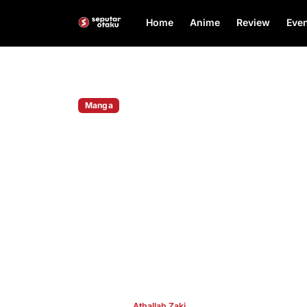
Home
Anime
Review
Even
Home
Manga
Manga
Isekai Masih Tak Terta
Jadi Genre Manga Pali
untuk Semua Gender
Genre isekai kembali menegaskan dominasinya d
Jepang. Platform baca komik digital raksasa Co
Solmare baru saja merilis peringkat tahunan ma
hasilnya menunjukkan satu fakta menarik: isekai
satuny
Publish By
Athallah Zaki
Dec 17, 2025
👁 443