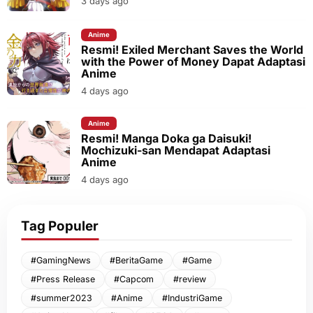
3 days ago
Anime
Resmi! Exiled Merchant Saves the World
with the Power of Money Dapat Adaptasi
Anime
4 days ago
Anime
Resmi! Manga Doka ga Daisuki!
Mochizuki-san Mendapat Adaptasi
Anime
4 days ago
Tag Populer
#GamingNews
#BeritaGame
#Game
#Press Release
#Capcom
#review
#summer2023
#Anime
#IndustriGame