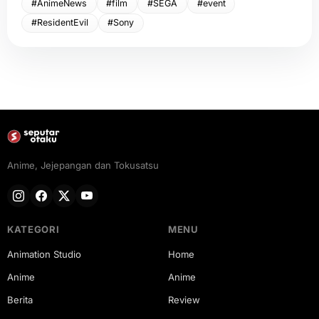
#AnimeNews
#film
#SEGA
#event
#ResidentEvil
#Sony
Anime, Jejepangan dan Tokusatsu
KATEGORI
MENU
Animation Studio
Home
Anime
Anime
Berita
Review