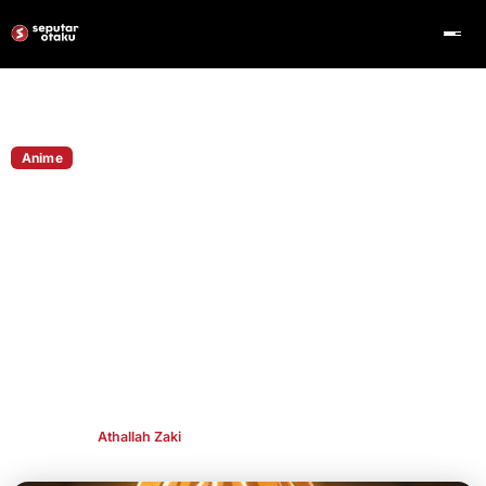
Home
Anime
Anime
CEO Crunchyroll Sebut Bahwa Film Kedua
dan Ketiga dari Demon Slayer Infinity
Castle Belum Memiliki Tanggal Rilis
Meskipun laporan awal sempat menyebutkan tanggal rilis,
Demon Slayer: Kimetsu no Yaiba Infinity Castle Movie 2 dan 3
ternyata belum memiliki jadwal resmi. Hal ini dikonfirmasi
langsung oleh CEO Crunchyroll, Rahul Purini, dalam
wawancara dengan The Hollywo
Publish By
Athallah Zaki
Sep 26, 2025
👁 631