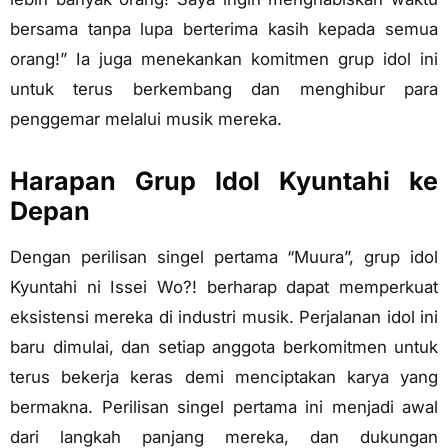
bersama tanpa lupa berterima kasih kepada semua
orang!” Ia juga menekankan komitmen grup idol ini
untuk terus berkembang dan menghibur para
penggemar melalui musik mereka.
Harapan Grup Idol Kyuntahi ke
Depan
Dengan perilisan singel pertama “Muura”, grup idol
Kyuntahi ni Issei Wo?! berharap dapat memperkuat
eksistensi mereka di industri musik. Perjalanan idol ini
baru dimulai, dan setiap anggota berkomitmen untuk
terus bekerja keras demi menciptakan karya yang
bermakna. Perilisan singel pertama ini menjadi awal
dari langkah panjang mereka, dan dukungan