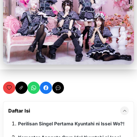
Daftar Isi
Perilisan Singel Pertama Kyuntahi ni Issei Wo?!