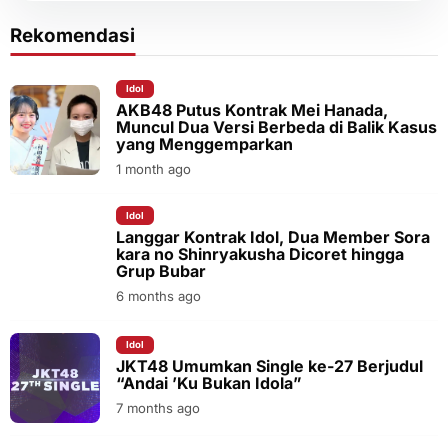
Rekomendasi
Idol
AKB48 Putus Kontrak Mei Hanada,
Muncul Dua Versi Berbeda di Balik Kasus
yang Menggemparkan
1 month ago
Idol
Langgar Kontrak Idol, Dua Member Sora
kara no Shinryakusha Dicoret hingga
Grup Bubar
6 months ago
Idol
JKT48 Umumkan Single ke-27 Berjudul
“Andai ’Ku Bukan Idola”
7 months ago