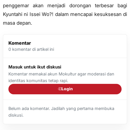
penggemar akan menjadi dorongan terbesar bagi
Kyuntahi ni Issei Wo?! dalam mencapai kesuksesan di
masa depan.
Komentar
0
komentar di artikel ini
Masuk untuk ikut diskusi
Komentar memakai akun Mokultur agar moderasi dan
identitas komunitas tetap rapi.
Login
Belum ada komentar. Jadilah yang pertama membuka
diskusi.