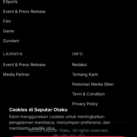
ESports
Event & Press Release
Film
Game
Gundam
LAINNYA
INFO
Event & Press Release
Redaksi
Media Partner
Tentang Kami
Pedoman Media Siber
Term & Condition
Privacy Policy
Cookies di Seputar Otaku
Kami menggunakan cookies untuk meningkatkan
pengalaman membaca, menyimpan preferensi, dan
membantu analitik situs.
©2026 Seputar Otaku. All rights reserved.