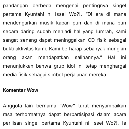
pandangan berbeda mengenai pentingnya singel
pertama Kyuntahi ni Issei Wo?!. “Di era di mana
mendengarkan musik kapan pun dan di mana pun
secara daring sudah menjadi hal yang lumrah, kami
sangat senang dapat meninggalkan CD fisik sebagai
bukti aktivitas kami. Kami berharap sebanyak mungkin
orang akan mendapatkan salinannya.” Hal ini
menunjukkan bahwa grup idol ini tetap menghargai
media fisik sebagai simbol perjalanan mereka.
Komentar Wow
Anggota lain bernama “Wow” turut menyampaikan
rasa terhormatnya dapat berpartisipasi dalam acara
perilisan singel pertama Kyuntahi ni Issei Wo?!. Ia