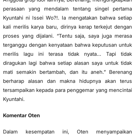
perasaan yang mendalam tentang singel pertama
Kyuntahi ni Issei Wo?!. Ia mengatakan bahwa setiap
kali merilis karya baru, dirinya kerap terkejut dengan
proses yang dijalani. “Tentu saja, saya juga merasa
terganggu dengan kenyataan bahwa keputusan untuk
merilis lagu ini terasa tidak nyata... Tapi tidak
diragukan lagi bahwa setiap alasan saya untuk tidak
mati semakin bertambah, dan itu aneh.” Berenang
berharap alasan dan makna hidupnya akan terus
tersampaikan kepada para penggemar yang mencintai
Kyuntahi.
Komentar Oten
Dalam kesempatan ini, Oten menyampaikan